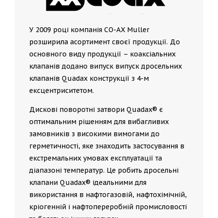
У 2009 році компанія CO-AX Muller
розширила асортимент своєї продукції. До
основного виду продукції – коаксіальних
клапанів додано випуск випуск дросельних
клапанів Quadax конструкції з 4-м
ексцентриситетом.
Дискові поворотні затвори Quadax® є
оптимальним рішенням для вибагливих
замовників з високими вимогами до
герметичності, яке знаходить застосування в
екстремальних умовах експлуатації та
діапазоні температур. Це робить дросельні
клапани Quadax® ідеальними для
використання в нафтогазовій, нафтохімічній,
кріогенній і нафтопереробній промисловості