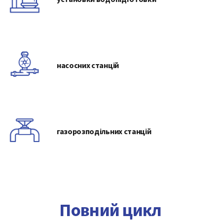
насосних станцій
газорозподільних станцій
Повний цикл