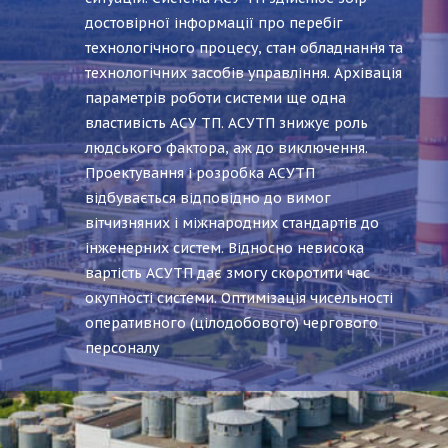
достовірної інформації про перебіг
технологічного процесу, стан обладнання та
технологічних засобів управління. Архівація
параметрів роботи системи ще одна
властивість АСУ ТП. АСУТП знижує роль
людського фактора, аж до виключення.
Проектування і розробка АСУТП
відбувається відповідно до вимог
вітчизняних і міжнародних стандартів до
інженерних систем. Відносно невисока
вартість АСУТП дає змогу скоротити час
окупності системи. Оптимізація чисельності
оперативного (цілодобового) чергового
персоналу