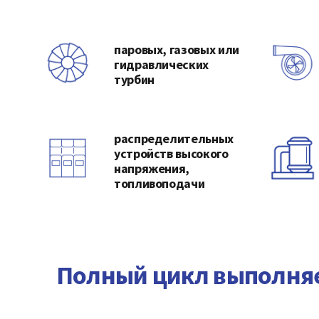
паровых, газовых или
гидравлических
турбин
распределительных
устройств высокого
напряжения,
топливоподачи
Полный цикл выполняе