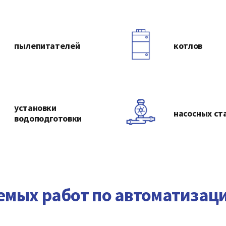
пылепитателей
котлов
установки
насосных ст
водоподготовки
мых работ по автоматизац