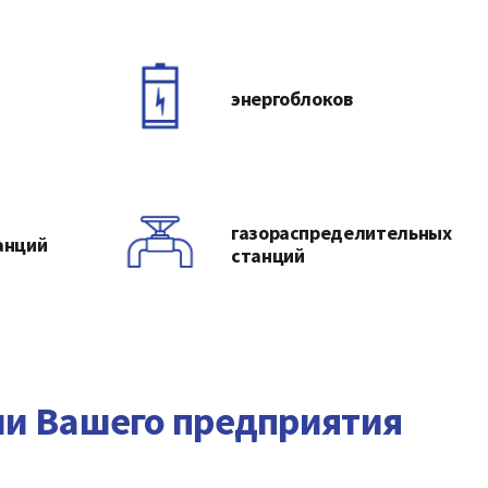
энергоблоков
газораспределительных
анций
станций
ии Вашего предприятия