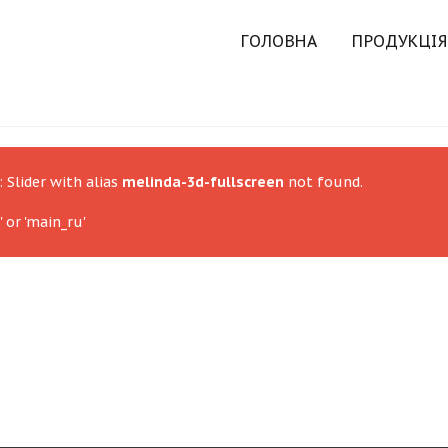
ГОЛОВНА
ПРОДУКЦІЯ
: Slider with alias
melinda-3d-fullscreen
not found.
 or 'main_ru'